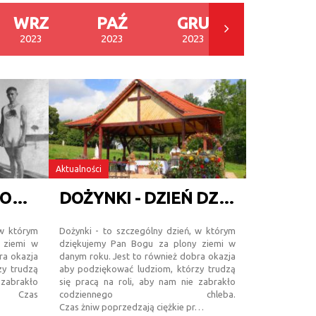
WRZ
PAŹ
GRU
STY
2023
2023
2023
2024
Aktualności
DZIĘKUJEMY Z PLONY ZIEMI 2023 I BIEGNIEMY - ZAPRASZAMY!!!
DOŻYNKI - DZIEŃ DZIĘKCZYNIENIA - PRZYJDŹ
 w którym
Dożynki - to szczególny dzień, w którym
 ziemi w
dziękujemy Pan Bogu za plony ziemi w
ra okazja
danym roku. Jest to również dobra okazja
zy trudzą
aby podziękować ludziom, którzy trudzą
 zabrakło
się pracą na roli, aby nam nie zabrakło
. Czas
codziennego chleba.
Czas żniw poprzedzają ciężkie pr…