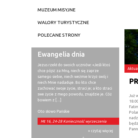
MUZEUM MISYJNE
WALORY TURYSTYCZNE
POLECANE STRONY
Ewangelia dnia
Jezus rzekł do swoich uczniów: «Jeśli ktoś
Aktua
chce pójść za Mną, niech się zaprze
samego siebie, niech weźmie krzyż swój i
niech Mnie naśladuje. Bo kto chce
zachować swoje życie, straci je; a kto straci
swe życie z mego powodu, znajdzie je. Cóż
Już w
bowiem z […]
18.
Fat
Oto słowo Pańskie
Pola
nadz
Mt 16, 24-28 Konieczność wyrzeczenia
będz
Pann
» czytaj więcej