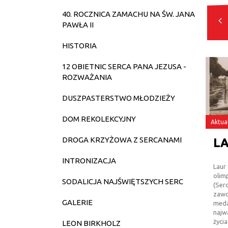
40. ROCZNICA ZAMACHU NA ŚW. JANA
STY
LUT
MAR
KWI
PAWŁA II
2023
2023
2023
2023
HISTORIA
12 OBIETNIC SERCA PANA JEZUSA -
ROZWAŻANIA
DUSZPASTERSTWO MŁODZIEŻY
DOM REKOLEKCYJNY
Aktua
DROGA KRZYŻOWA Z SERCANAMI
INTRONIZACJA
Laur
olim
SODALICJA NAJŚWIĘTSZYCH SERC
(Ser
zawo
GALERIE
meda
najw
życi
LEON BIRKHOLZ