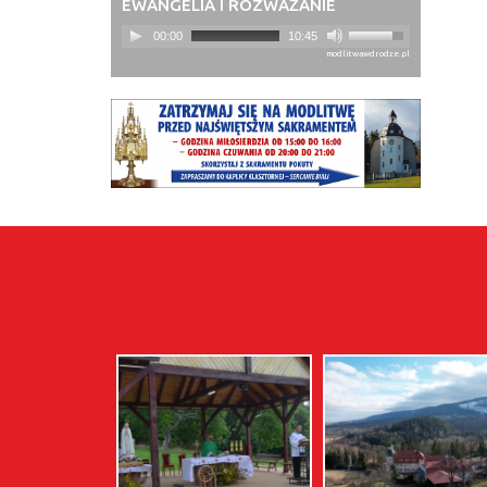
EWANGELIA I ROZWAŻANIE
00:00
10:45
modlitwawdrodze.pl