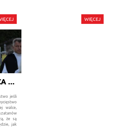
WIĘCEJ
WIĘCEJ
I SOBOTA MIESIĄCA - DZIEŃ MATKI - PRZYJDŹ!!!
stwo jeśli
cięstwo
ej walce,
 szatanów
zą, że są
dzie, jak