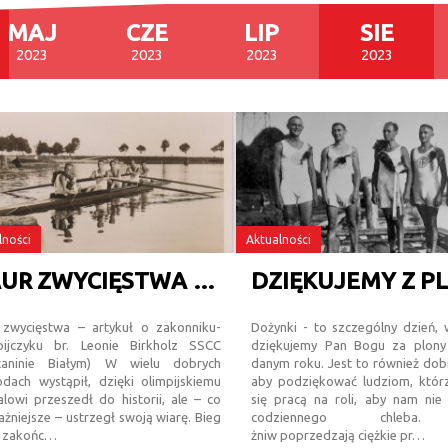
MAJ
CZE
LIP
SIE
2023
2023
2023
2023
lności
Aktualności
LAUR ZWYCIĘSTWA - O ZAKONNIKU - OLIMPIJCZYKU
 zwycięstwa – artykuł o zakonniku-
Dożynki - to szczególny dzień,
pijczyku br. Leonie Birkholz SSCC
dziękujemy Pan Bogu za plony
caninie Białym) W wielu dobrych
danym roku. Jest to również dob
dach wystąpił, dzięki olimpijskiemu
aby podziękować ludziom, któr
lowi przeszedł do historii, ale – co
się pracą na roli, aby nam nie
ażniejsze – ustrzegł swoją wiarę. Bieg
codziennego chleba
a zakońc…
żniw poprzedzają ciężkie pr…