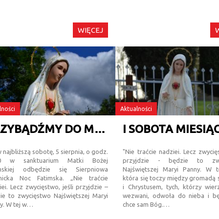
WIĘCEJ
lności
Aktualności
PRZYBĄDŹMY DO MARYI
 najbliższą sobotę, 5 sierpnia, o godz.
"Nie traćcie nadziei. Lecz zwycię
00 w sanktuarium Matki Bożej
przyjdzie - będzie to zwy
imskiej odbędzie się Sierpniowa
Najświętszej Maryi Panny. W t
nicka Noc Fatimska. „Nie traćcie
która się toczy między gromadą
iei. Lecz zwycięstwo, jeśli przyjdzie –
i Chrystusem, tych, którzy wier
ie to zwycięstwo Najświętszej Maryi
wezwani, odwoła do nieba i bę
y. W tej w…
chce sam Bóg.…