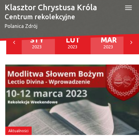
Klasztor Chrystusa Króla
Togg
navi
Centrum rekolekcyjne
Polanica Zdrój
RU
STY
LUT
MAR
022
2023
2023
2023
Aktualności