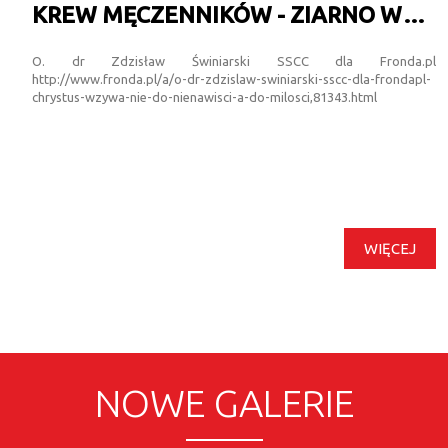
KREW MĘCZENNIKÓW - ZIARNO WZROSTU KOŚCIOŁA
O. dr Zdzisław Świniarski SSCC dla Fronda.pl
http://www.fronda.pl/a/o-dr-zdzislaw-swiniarski-sscc-dla-frondapl-
chrystus-wzywa-nie-do-nienawisci-a-do-milosci,81343.html
WIĘCEJ
NOWE GALERIE