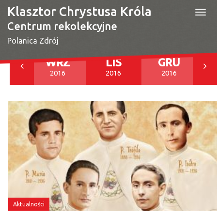
Klasztor Chrystusa Króla
Togg
navi
Centrum rekolekcyjne
Polanica Zdrój
IE
WRZ
LIS
GRU
016
2016
2016
2016
Aktualności