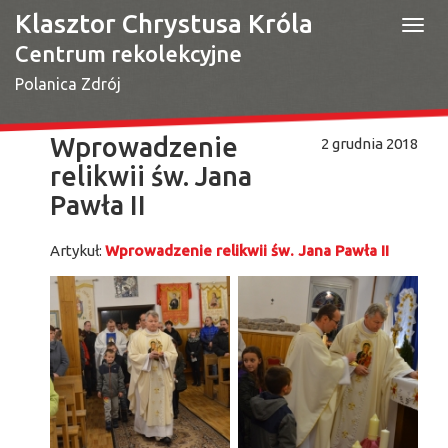
Klasztor Chrystusa Króla
Togg
navi
Centrum rekolekcyjne
Polanica Zdrój
Wprowadzenie
2 grudnia 2018
relikwii św. Jana
Pawła II
Artykuł:
Wprowadzenie relikwii św. Jana Pawła II