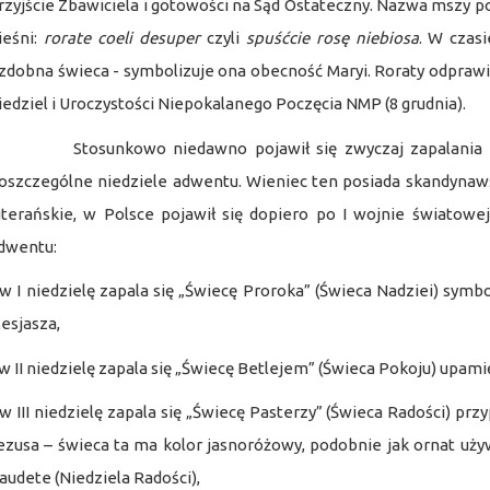
rzyjście Zbawiciela i gotowości na Sąd Ostateczny. Nazwa mszy p
ieśni:
rorate coeli desuper
czyli
spuśćcie rosę niebiosa
. W czasi
zdobna świeca - symbolizuje ona obecność Maryi. Roraty odpraw
iedziel i Uroczystości Niepokalanego Poczęcia NMP (8 grudnia).
tosunkowo niedawno pojawił się zwyczaj zapalania czt
oszczególne niedziele adwentu. Wieniec ten posiada skandynawsk
uterańskie, w Polsce pojawił się dopiero po I wojnie światowej
dwentu:
 w I niedzielę zapala się „Świecę Proroka” (Świeca Nadziei) sym
esjasza,
 w II niedzielę zapala się „Świecę Betlejem” (Świeca Pokoju) upami
 w III niedzielę zapala się „Świecę Pasterzy” (Świeca Radości) pr
ezusa – świeca ta ma kolor jasnoróżowy, podobnie jak ornat uży
audete (Niedziela Radości),