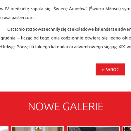
 w IV niedzielę zapala się „Świecę Aniołów” (Świeca Miłości) sym
ezusa pasterzom.
statnio rozpowszechniły się czekoladowe kalendarze adwentow
 grudnia – licząc od tego dnia codziennie otwiera się jedno ok
efleksję. Początki takiego kalendarza adwentowego sięgają XIX-w
↵ WRÓĆ
NOWE GALERIE