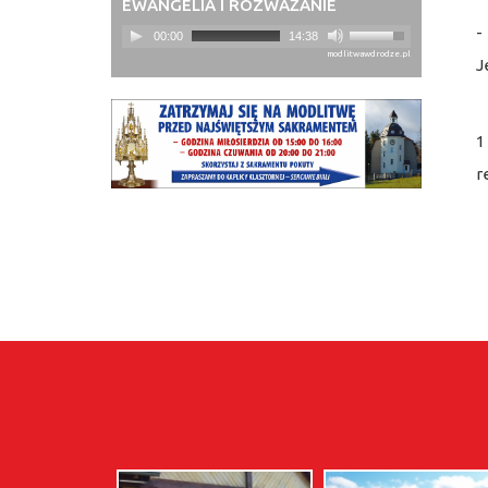
EWANGELIA I ROZWAŻANIE
-
00:00
14:38
modlitwawdrodze.pl
J
O
1
r