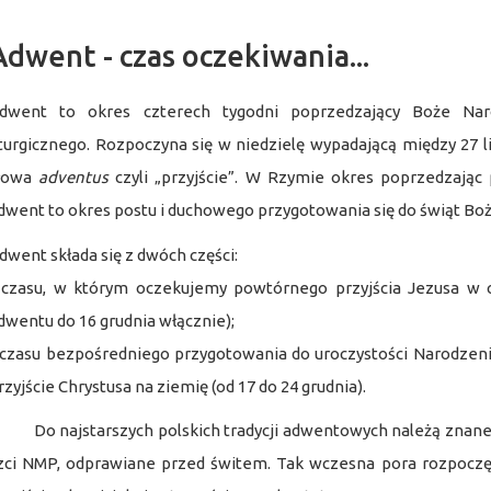
Adwent - czas oczekiwania...
dwent to okres czterech tygodni poprzedzający Boże Na
iturgicznego. Rozpoczyna się w niedzielę wypadającą między 27 
łowa
adventus
czyli „przyjście”. W Rzymie okres poprzedzając p
dwent to okres postu i duchowego przygotowania się do świąt Bo
dwent składa się z dwóch części:
 czasu, w którym oczekujemy powtórnego przyjścia Jezusa w 
dwentu do 16 grudnia włącznie);
 czasu bezpośredniego przygotowania do uroczystości Narodzen
rzyjście Chrystusa na ziemię (od 17 do 24 grudnia).
o najstarszych polskich tradycji adwentowych należą znane w 
zci NMP, odprawiane przed świtem. Tak wczesna pora rozpoczęc