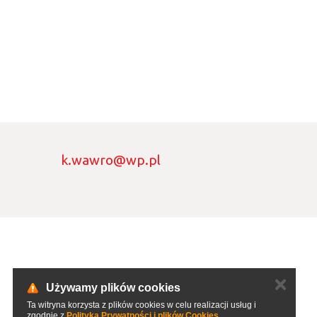
k.wawro@wp.pl
✕
Używamy plików cookies
Ta witryna korzysta z plików cookies w celu realizacji usług i
zgodnie z
Polityką Prywatności i plików Cookies
.