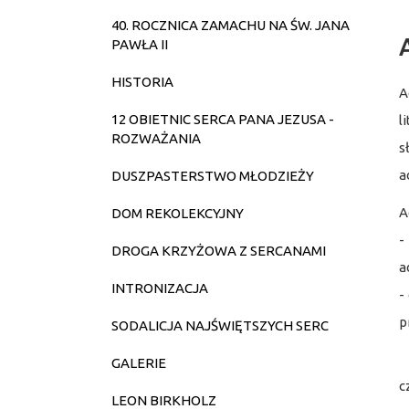
40. ROCZNICA ZAMACHU NA ŚW. JANA
PAWŁA II
HISTORIA
A
12 OBIETNIC SERCA PANA JEZUSA -
l
ROZWAŻANIA
s
a
DUSZPASTERSTWO MŁODZIEŻY
A
DOM REKOLEKCYJNY
-
DROGA KRZYŻOWA Z SERCANAMI
a
INTRONIZACJA
-
p
SODALICJA NAJŚWIĘTSZYCH SERC
D
GALERIE
c
LEON BIRKHOLZ