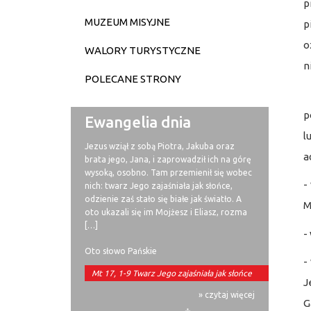
p
MUZEUM MISYJNE
p
o
WALORY TURYSTYCZNE
n
POLECANE STRONY
S
p
Ewangelia dnia
l
Jezus wziął z sobą Piotra, Jakuba oraz
a
brata jego, Jana, i zaprowadził ich na górę
wysoką, osobno. Tam przemienił się wobec
-
nich: twarz Jego zajaśniała jak słońce,
odzienie zaś stało się białe jak światło. A
M
oto ukazali się im Mojżesz i Eliasz, rozma
[…]
-
Oto słowo Pańskie
-
Mt 17, 1-9 Twarz Jego zajaśniała jak słońce
J
» czytaj więcej
G