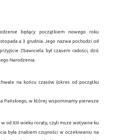
rodzenie będący początkiem nowego roku
listopada a 3 grudnia. Jego nazwa pochodzi od
rzyjście Zbawiciela był czasem radości, dziś
żego Narodzenia.
chwale na końcu czasów (okres od początku
ia Pańskiego, w której wspominamy pierwsze
od XIII wieku roraty, czyli msze wotywne ku
ia była znakiem czujności w oczekiwaniu na