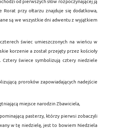
ochodzi od pierwszych słów rozpoczynającej ją
e Rorat przy ołtarzu znajduje się dodatkowa,
iane są we wszystkie dni adwentu z wyjątkiem
erech świec umieszczonych na wieńcu w
ie korzenie a został przejęty przez kościoły
. Cztery świece symbolizują cztery niedziele
bolizującą proroków zapowiadających nadejście
ętniającą miejsce narodzin Zbawiciela,
zypominającą pasterzy, którzy pierwsi zobaczyli
wany w tę niedzielę, jest to bowiem Niedziela