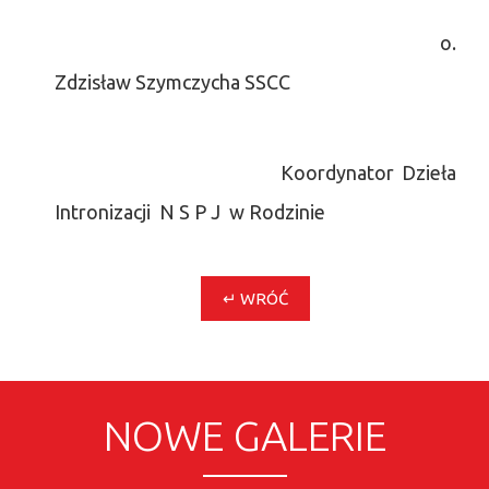
o.
Zdzisław Szymczycha SSCC
Koordynator Dzieła
Intronizacji N S P J w Rodzinie
↵ WRÓĆ
NOWE GALERIE