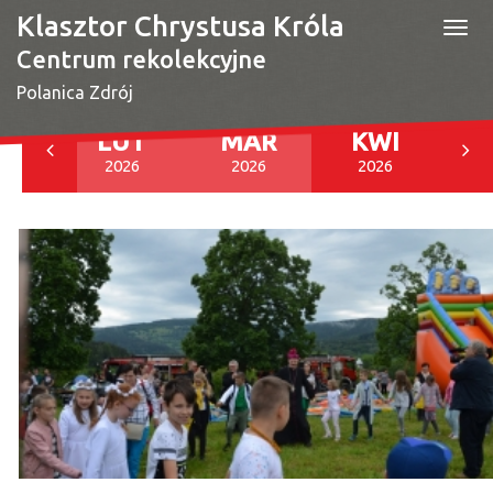
Klasztor Chrystusa Króla
Togg
navi
Centrum rekolekcyjne
Polanica Zdrój
AŹ
LUT
MAR
KWI
25
2026
2026
2026