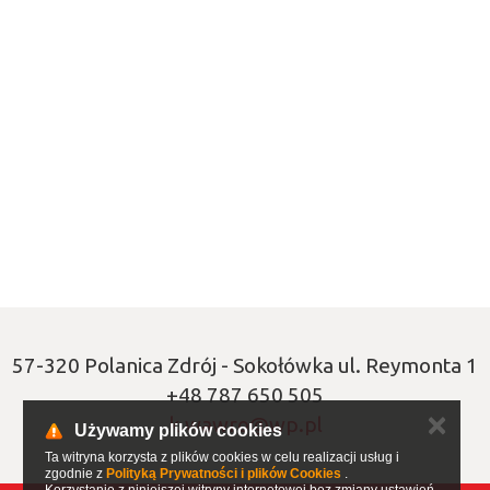
57-320 Polanica Zdrój - Sokołówka ul. Reymonta 1
+48 787 650 505
✕
k.wawro@wp.pl
Używamy plików cookies
Ta witryna korzysta z plików cookies w celu realizacji usług i
zgodnie z
Polityką Prywatności i plików Cookies
.